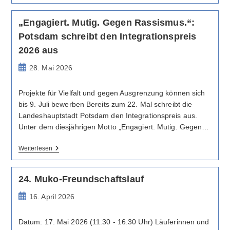
–
Jetzt
„Engagiert. Mutig. Gegen Rassismus.“:
Abstimmen!
Potsdam schreibt den Integrationspreis
2026 aus
Beitrag
28. Mai 2026
veröffentlicht:
Projekte für Vielfalt und gegen Ausgrenzung können sich
bis 9. Juli bewerben Bereits zum 22. Mal schreibt die
Landeshauptstadt Potsdam den Integrationspreis aus.
Unter dem diesjährigen Motto „Engagiert. Mutig. Gegen…
„Engagiert.
Weiterlesen
Mutig.
Gegen
Rassismus.“:
24. Muko-Freundschaftslauf
Potsdam
Schreibt
Beitrag
16. April 2026
Den
Integrationspreis
veröffentlicht:
2026
Datum: 17. Mai 2026 (11.30 - 16.30 Uhr) Läuferinnen und
Aus