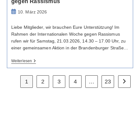
gegen Rassismus
Beitrag
10. März 2026
veröffentlicht:
Liebe Mitglieder, wir brauchen Eure Unterstützung! Im
Rahmen der Internationalen Woche gegen Rassismus
rufen wir für Samstag, 21.03.2026, 14.30 – 17.00 Uhr, zu
einer gemeinsamen Aktion in der Brandenburger Straße…
Bündnis-
Weiterlesen
Aktion
Am
Internationalen
1
Tag
2
3
4
…
23
Zur näch
Gegen
Rassismus