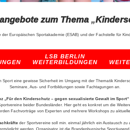
sangebote zum Thema
„
Kinders
e der Europäischen Sportakademie (ESAB) und der Fachstelle für Kin
LSB BERLIN
UNGEN
WEITERBILDUNGEN
WEIT
 Sport eine gewisse Sicherheit im Umgang mit der Thematik Kindersc
Seminare, Aus- und Fortbildungen sowie Fachtagungen an.
z „Für den Kinderschutz – gegen sexualisierte Gewalt im Sport“
ortvereine beider Bundesländer. Hier geht es konkret um die Weiter
rden Fachvorträge von Experten und mehrere Workshops zu aktuel
achkräfte
der Sportvereine soll min. einmal jährlich ein Austausch z
ermöglicht werden. Organisator ist die Brandenburgische Sportjugend