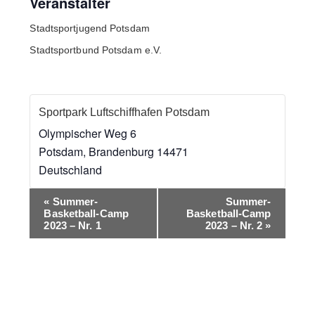
Veranstalter
Stadtsportjugend Potsdam
Stadtsportbund Potsdam e.V.
Sportpark Luftschiffhafen Potsdam
Olympischer Weg 6
Potsdam
,
Brandenburg
14471
Deutschland
V
«
Summer-
Summer-
e
Basketball-Camp
Basketball-Camp
2023 – Nr. 1
2023 – Nr. 2
»
r
a
n
s
t