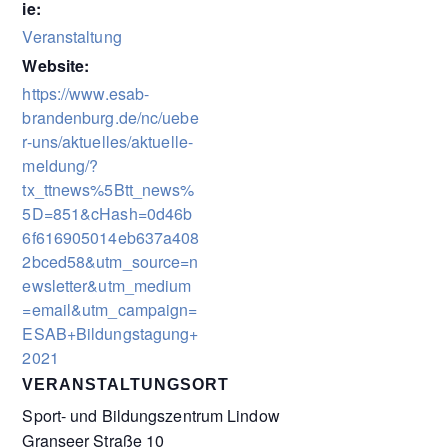
ie:
Veranstaltung
Website:
https://www.esab-
brandenburg.de/nc/uebe
r-uns/aktuelles/aktuelle-
meldung/?
tx_ttnews%5Btt_news%
5D=851&cHash=0d46b
6f616905014eb637a408
2bced58&utm_source=n
ewsletter&utm_medium
=email&utm_campaign=
ESAB+Bildungstagung+
2021
VERANSTALTUNGSORT
Sport- und Bildungszentrum Lindow
Granseer Straße 10