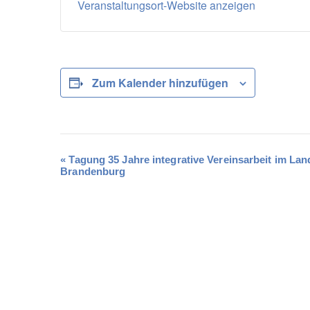
Veranstaltungsort-Website anzeigen
Zum Kalender hinzufügen
«
Tagung 35 Jahre integrative Vereinsarbeit im Lan
V
Brandenburg
e
r
a
n
s
t
a
l