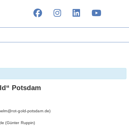
old“ Potsdam
lhelm@rot-gold-potsdam.de)
de (Günter Ruppin)