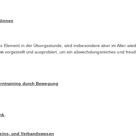
 können
iges Element in der Übungsstunde, wird insbesondere aber im Alter wiede
en
vorgestellt und ausprobiert, um ein abwechslungsreiches und freudvo
irntraining durch Bewegung
nk
.
reins- und Verbandswesen