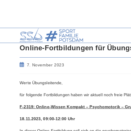
Zum
Inhalt
springen
Online-Fortbildungen für Übun
Beitrag
7. November 2023
veröffentlicht:
Werte Übungsleitende,
für folgende Fortbildungen haben wir aktuell noch freie 
F-2319: Online-Wissen Kompakt – Psychomotorik – Gr
18.11.2023, 09:00-12:00 Uhr
In dieser Online-Fortbildung soll sich an die psychomotor