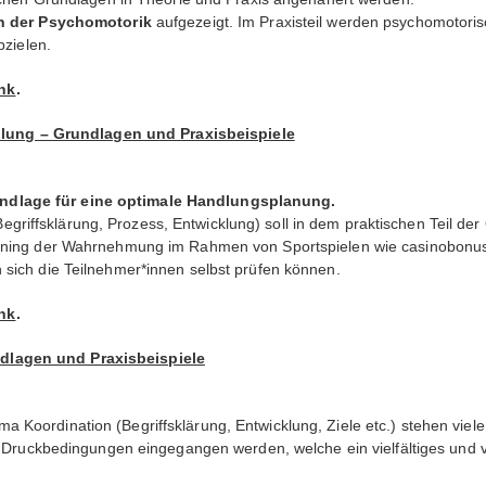
en der Psychomotorik
aufgezeigt. Im Praxisteil werden psychomotori
bzielen.
nk
.
ung – Grundlagen und Praxisbeispiele
ndlage für eine optimale Handlungsplanung.
iffsklärung, Prozess, Entwicklung) soll in dem praktischen Teil de
raining der Wahrnehmung im Rahmen von Sportspielen wie
casinobonu
sich die Teilnehmer*innen selbst prüfen können.
nk
.
dlagen und Praxisbeispiele
Koordination (Begriffsklärung, Entwicklung, Ziele etc.) stehen viele
d Druckbedingungen eingegangen werden, welche ein vielfältiges und va